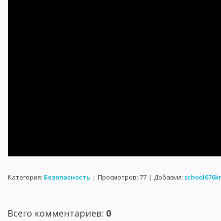
Категория
:
Безопасность
|
Просмотров
:
77
|
Добавил
:
school676k
Всего комментариев
:
0