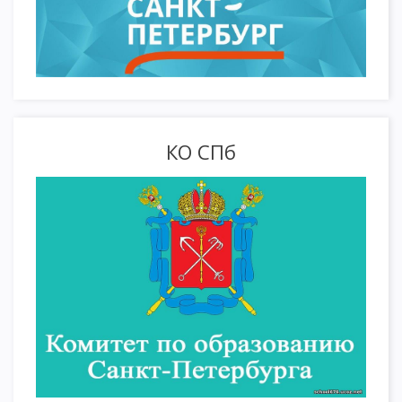
КО СПб